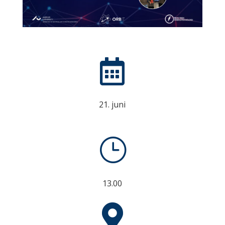

21. juni
}
13.00
