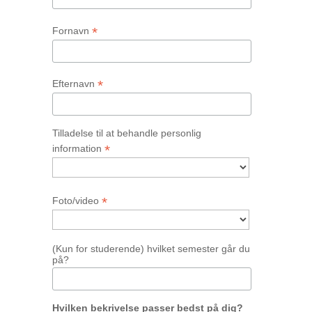
*
Fornavn
*
Efternavn
Tilladelse til at behandle personlig
*
information
*
Foto/video
(Kun for studerende) hvilket semester går du
på?
Hvilken bekrivelse passer bedst på dig?