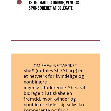

18.15: MAD OG DRIKKE, VENLIGST
SPONSORERET AF DELEGATE
OM SHE#-NETVÆRKET
She# (udtales She Sharp) er
et netværk for kvindelige og
nonbinære
ingeniørstuderende. She# vil
bidrage til at skabe en
fremtid, hvor kvinder og
nonbinære føler sig selvsikre,
kompetente og fuldt