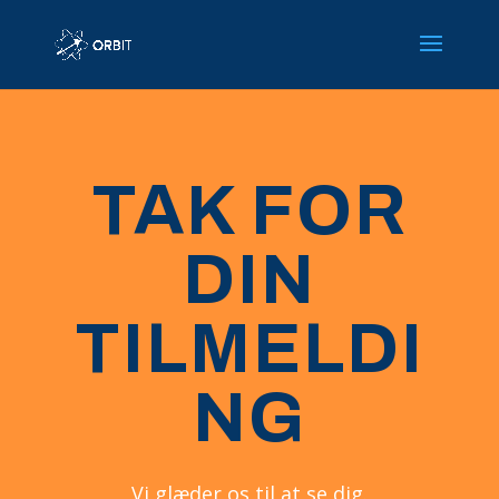
TAK FOR
DIN
TILMELDI
NG
Vi glæder os til at se dig.