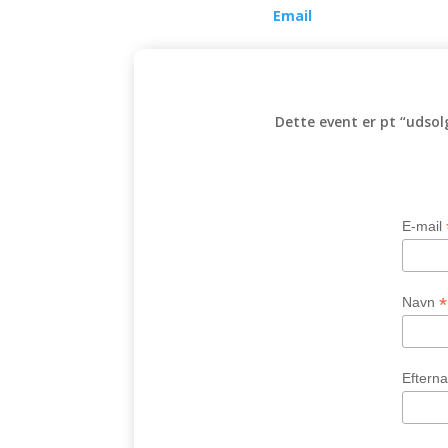
Email
Dette event er pt “udsolg
E-mail
*
Navn
Eftern