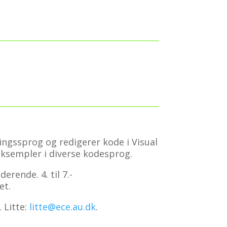
ngssprog og redigerer kode i Visual
eksempler i diverse kodesprog.
erende. 4. til 7.-
et.
 Litte:
litte@ece.au.dk
.