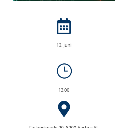

13. juni
}
13.00

Finlandsgade 20, 8200 Aarhus N