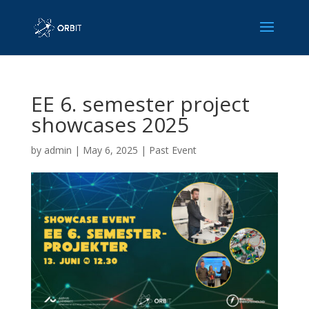
EE 6. semester project
showcases 2025
by
admin
|
May 6, 2025
|
Past Event