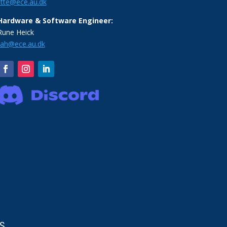
litte@ece.au.dk
Hardware & Software Engineer:
Rune Heick
rah@ece.au.dk