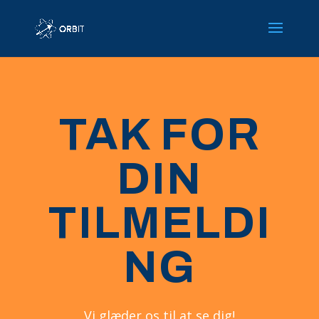
TAK FOR
DIN
TILMELDI
NG
Vi glæder os til at se dig!